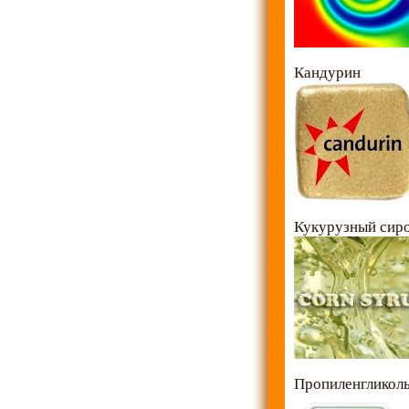
Кандурин
Кукурузный сир
Пропиленгликол