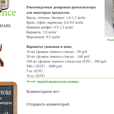
Рекомендуемые дозировки ароматизатора
для некоторых продуктов:
Кексы, печенье, бисквит: 1,0-1,2 мл/кг
Крем, суфле, мармелад: 0,4-0,6 мл/кг
НАРА
Начинки конфет: 0,5-1,2 мл/кг
Карамель: 2,0 мл/кг
Мороженое: 0,5 мл/кг
Пищев
Варианты упаковки и цена:
10 мл (флакон темного стекла) - 50 руб
50 мл
(флакон темного стекла)
- 160 руб
100 мл
(флакон темного стекла или ПЭТ)
- 290 руб
500 г (ПЭТ) - 1089 руб
5 кг (ПЭТ)
10 кг (ПЭТ)
.
Ярлыки:
пищевой ароматизатор тирамису
Комментариев нет:
Отправить комментарий