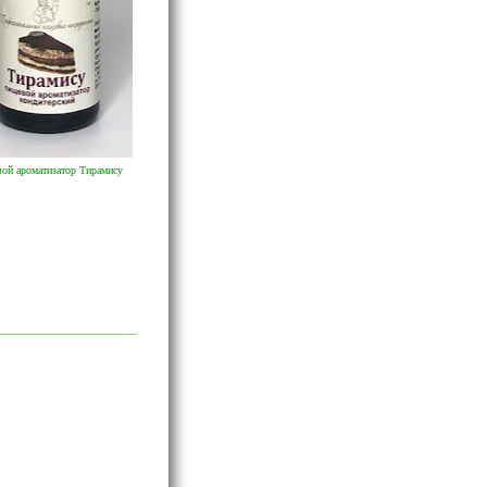
ой ароматизатор Тирамису